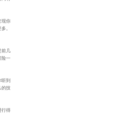
发现你
要多。
提前几
冒险一
你听到
己的技
进行得