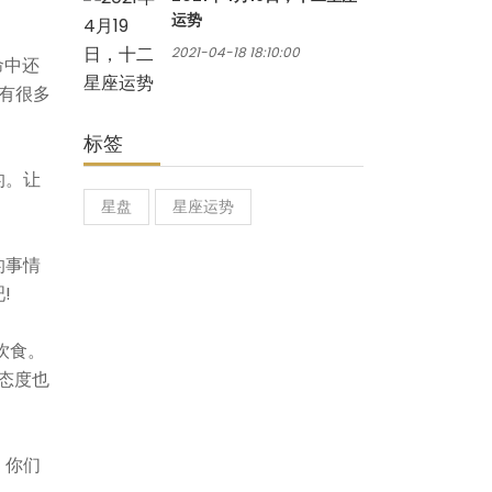
运势
2021-04-18 18:10:00
命中还
有很多
标签
的。让
星盘
星座运势
的事情
!
饮食。
态度也
。你们