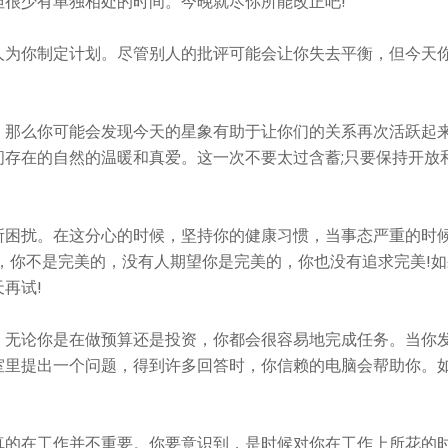
很少有单独相处的时间。今晚就尽你所能改正吧!
人为你制定计划。尽管别人的批评可能会让你失去平衡，但今天
，那么你可能会发现今天的星象有助于让你们的关系再次活跃起
存在的自然的温暖和真爱。这一次不要太过含蓄;只要保持开放
所困扰。在这分心的时候，坚持你的健康习惯，当事态严重的时
，你不是完美的，没有人期望你是完美的，你也没有追求完美!如
再试!
。无论你是在做预算还是投资，你都会很容易地完成任务。当你
室里提出一个问题，得到许多回答时，你信赖的电脑会帮助你。
真的在工作并不重要。你要意识到，是时候对你在工作上所花的