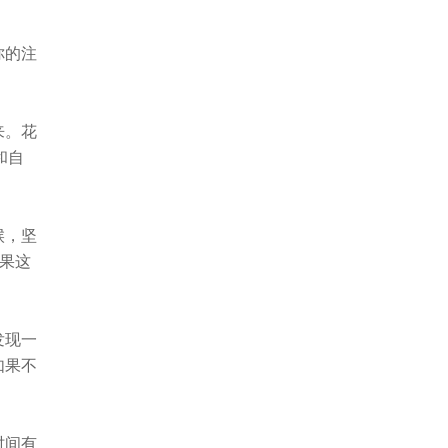
你的注
来。花
和自
候，坚
果这
发现一
如果不
时间有