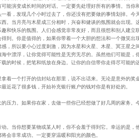
有可能演变成长时间的对话。一定要先处理好所有的事情。当你
头一看，发现几个小时过去了，你还没有把要做的事情划掉。今
东西。当月亮与木星成三分相时，兴奋和健谈的氛围就会出现。
乐趣和快乐的氛围。人们会感觉非常友好，而且很想和别人建立
会得到。你是值得的，如果你带着一个大胆的想法和一个微笑出
虑感，所以要小心过度刺激，因为水星和火星、木星、冥王星之
脑海中漂浮，让你觉得可能性是无穷无尽的。虽然他们可能是，
下载的时候，把笔和纸放在身边。让你的自信带你走得尽可能的
里拿着一个打开的信封站在那里，说不出话来。无论是意外的奖
你最近花了很多钱，开始补充银行账户的钱对你是有好处的。
大的压力。如果你在家，去做一些你已经想做了好几周的家务。
行动。当你想要某物或某人时，你不会羞于得到它。幸运的是，
都将会非常成功。一定要穿温暖和阳光的颜色。