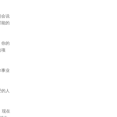
能会说
可能的
，你的
的项
你事业
爱的人
，现在