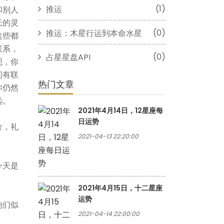
(1)
推运
和别人
天的灵
(0)
推运：木星行运到本命水星
这些都
联系，
(0)
占星星盘API
现，你
间有联
热门文章
你仍然
远。
2021年4月14日，12星座每
日运势
金，礼
2021-04-13 22:20:00
今天是
2021年4月15日，十二星座
运势
他们似
2021-04-14 22:00:00