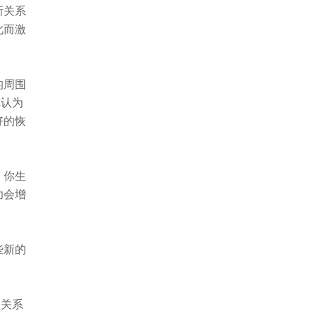
新关系
此而激
的周围
你认为
好的恢
，你生
功会增
些新的
的关系