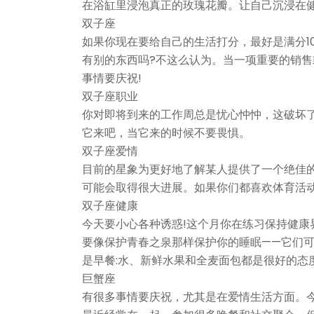
在浴缸里浸泡真正的玫瑰花瓣。让自己沉浸在健
双子座
如果你现在要给自己的生活打分，最好是满分1
有别的东西吗?不这么认为。当一项重要的销
事情要庆祝!
双子座职业
你对即将到来的工作周总是忧心忡忡，这破坏
它来吧，当它来的时候不要畏惧。
双子座爱情
目前的星象为更好地了解某人提供了一个绝佳
可能会取得很大进展。如果你们都喜欢体育活
双子座健康
今天要小心各种诱惑!这个月你在练习保持健康
要像保护青春之泉那样保护你的睡眠——它们可
是早餐:水、新鲜水果和全麦面包都是很好的态度
巨蟹座
有很多事情要庆祝，尤其是在爱情生活方面。