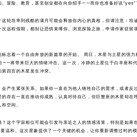
。冒险、教育，甚至创业都在向你招手——而你也准备好说“yes”
？这轮坦率到残酷的满月可能会释放你内心的真相，但请注意：坦
一次远程假期，都别让恐惧束缚你。浏览探险之旅，申请作家驻留
能标志着一个自由奔放的新篇章的开始。 周日，木星与土星的强力
日开始——将带来巨大的情绪冲击。这一次，冷静的土星位于白羊座和
的第四宫的木星发生冲突。
，会产生紧张关系。如果你一直在为他人牺牲自己的需求，或者反
星的存在一直在推动你成熟，认真对待自己，但巨蟹座的木星却在
人和空间。
顾？这个宇宙相位可能会引发与亲近之人的情感清算，特别是如果
但要温和。这次星象提供了一个关键的机会，让你重新调整过时的