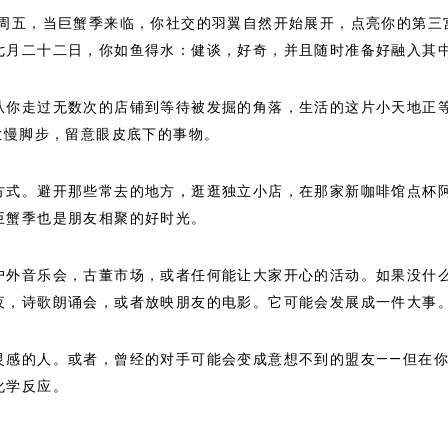
个周五，当巨蟹季来临，你社交的羽翼自然开始展开，点亮你的第三
七月二十二日，你如鱼得水：健谈，好奇，并且随时准备好融入其
从你走过无数次的店铺到等待被发掘的角落，生活的这片小天地正
放慢脚步，留意眼皮底下的事物。
方式。避开那些常去的地方，逛逛独立小店，在那家新咖啡馆点杯
巨蟹季也是朋友相聚的好时光。
户外音乐会，古董市场，或者任何能让大家开心的活动。如果没什
夜，诗歌朗诵会，或者放映朋友的电影。它可能会发展成一件大事
灵感的人。或者，曾经的对手可能会变成意想不到的盟友——但在
化学反应。