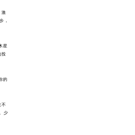
，激
步，
木星
的投
你的
欢不
。少