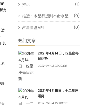
你的
(1)
推运
新定
(0)
推运：木星行运到本命水星
(0)
占星星盘API
舒适
计
热门文章
于长
2021年4月14日，12星座每
日运势
性原
2021-04-13 22:20:00
养静
。
2021年4月15日，十二星座
运势
2021-04-14 22:00:00
宇宙