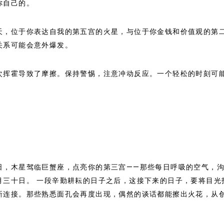
你自己的。
天，位于你表达自我的第五宫的火星，与位于你金钱和价值观的第
关系可能会意外爆发。
次挥霍导致了摩擦。保持警惕，注意冲动反应。一个轻松的时刻可
日，木星驾临巨蟹座，点亮你的第三宫——那些每日呼吸的空气，
月三十日。 一段辛勤耕耘的日子之后，这接下来的日子，要将目光
新连接。那些熟悉面孔会再度出现，偶然的谈话都能擦出火花，从