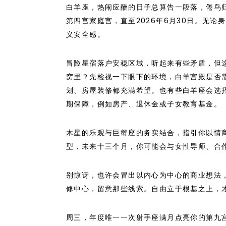
白羊座，热闹应酬的日子总算告一段落，倦鸟
第四宫家庭宫，直至2026年6月30日。无
义安全感。
冒险星宿落户安稳区域，听起来有些矛盾，但
窝里？先检视一下眼下的环境，白羊宫殿是否
划、房屋装修都充满希望。也有些白羊座会选
期保障，例如房产、退休金或子女教育基金。
木星的乐观与巨蟹座的务实结合，指引你以情
型，未来十三个月，你可能会与女性导师、合
别惊讶，也许会冒出以内心为中心的商业想法
修中心，留意那些线索。自由立于根基之上，
周三，年度唯一一次射手座满月点亮你的第九