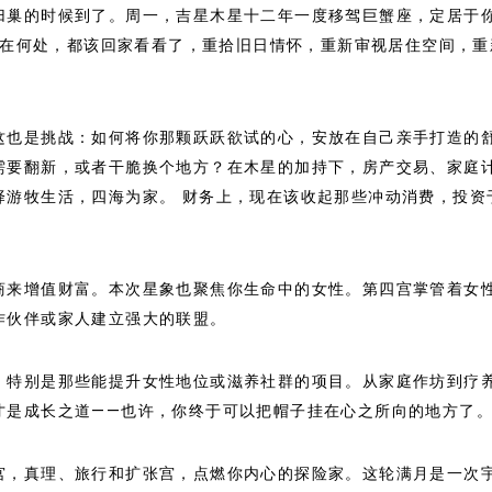
归巢的时候到了。周一，吉星木星十二年一度移驾巨蟹座，定居于
论身在何处，都该回家看看了，重拾旧日情怀，重新审视居住空间，重
这也是挑战：如何将你那颗跃跃欲试的心，安放在自己亲手打造的
需要翻新，或者干脆换个地方？在木星的加持下，房产交易、家庭
择游牧生活，四海为家。 财务上，现在该收起那些冲动消费，投资
商来增值财富。本次星象也聚焦你生命中的女性。第四宫掌管着女
作伙伴或家人建立强大的联盟。
，特别是那些能提升女性地位或滋养社群的项目。从家庭作坊到疗
才是成长之道——也许，你终于可以把帽子挂在心之所向的地方了
宫，真理、旅行和扩张宫，点燃你内心的探险家。这轮满月是一次