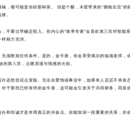
袖，都可能是你的那杯茶。 但提个醒，木星带来的“拥抱生活”的
选择。
，不要过早确定投入。你内心的“效率专家”会喜欢第三宫对智能
一样精力充沛。
，无须附加任何条件。是的，金牛座，你会享受偶尔的临场发挥，
隐秘的第八宫，点燃浪漫与情感的火焰。
或许还想尝试点冒险。无论在爱情或事业中，如果有人迟迟不肯表
。对于那些已经有伴的金牛座，这可能会引发关于共同财务，同居
信任和坦诚才是本周真正的兴奋点。你能加深一段重要的关系，亦