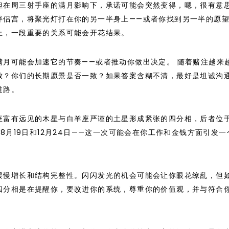
但在周三射手座的满月影响下，承诺可能会突然变得，嗯，很有意
伴侣宫，将聚光灯打在你的另一半身上——或者你找到另一半的愿
上，一段重要的关系可能会开花结果。
满月可能会加速它的节奏——或者推动你做出决定。 随着赌注越来
致？你们的长期愿景是否一致？如果答案含糊不清，最好是坦诚沟
道路。
座富有远见的木星与白羊座严谨的土星形成紧张的四分相，后者位
8月19日和12月24日——这一次可能会在你工作和金钱方面引发一
。
缓慢增长和结构完整性。闪闪发光的机会可能会让你眼花缭乱，但
四分相是在提醒你，要改进你的系统，尊重你的价值观，并与符合