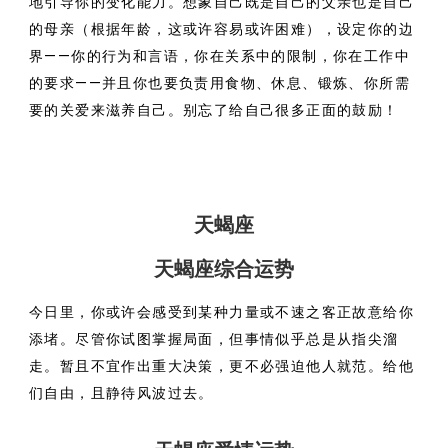
地引导你的变化能力。想象自己既是自己的父亲也是自己
的母亲（根据年龄，这或许容易或许困难），设定你的边
界——你的行为和言语，你在关系中的限制，你在工作中
的要求——并且你也要负责用食物、休息、锻炼、你所需
要的关爱来滋养自己。别忘了给自己很多正面的鼓励！
天蝎座
天蝎座综合运势
今日里，你或许会感受到某种力量或不速之客正故意给你
添堵。尽管你试图掌握局面，但事情似乎总是从指尖溜
走。暂且不宜作出重大决策，更不必强迫他人就范。给他
们自由，且静待风波过去。