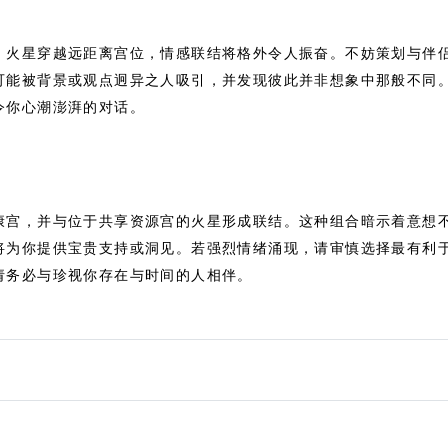
，火星穿越远距离宫位，情感联结将格外令人振奋。不妨策划与伴
可能被背景或观点迥异之人吸引，并发现彼此并非想象中那般不同
令你心潮澎湃的对话。
康宫，并与位于共享资源宫的火星形成联结。这种组合暗示着意想
将为你提供宝贵支持或洞见。若强烈情绪涌现，请审慎选择最有利
请务必与珍视你存在与时间的人相伴。