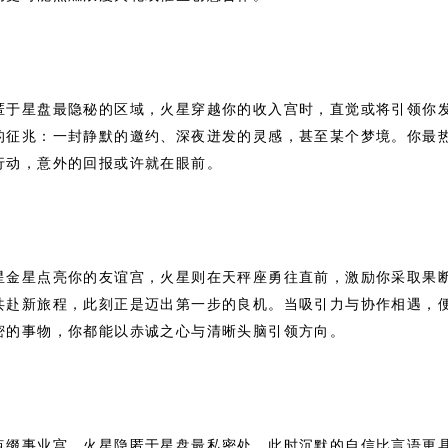
匿于星盘最隐秘的区域，火星穿越你的收入宫时，直觉或将引领你
的征兆：一封静默的邀约、深夜迸发的灵感，甚至某个梦境。你最
行动，意外的回报或许就在眼前。
星金星点亮你的友谊宫，火星则在天秤座勇往直前，激励你采取果
共赴新旅程，此刻正是迈出第一步的良机。当吸引力与协作相遇，
密的事物，你都能以赤诚之心与清晰头脑引领方向。
点缀事业宫，火星隐匿于星盘最私密处，此时沉默的自信比言语更