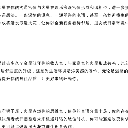
金星在你的沟通宫位与火星在娱乐浪漫宫位形成和谐相位，进一步
传递想法。一条深情的讯息、一通即兴的电话，甚至一条妙趣横生
中或将迸发浪漫火花，让你以全新视角看待邻居、朋友或日常环境
已过去多久？金星驻守你的收入宫，与家庭宫的火星形成共鸣，此
家居舒适度的升级，还是为生活环境增添美感的装饰。无论是温馨
著提升你的居住品质。让美好事物环绕你。
驻守狮子座，火星点燃你的思维宫，使你的言语分量十足，你的存
触决策者或开启塑造未来机遇对话的绝佳时机。你可能邂逅改变你
动更可能点燃浪漫火花或催生创意合作。