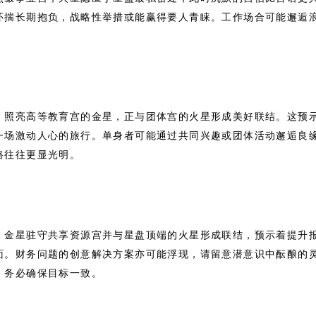
怀揣长期抱负，战略性举措或能赢得要人青睐。工作场合可能邂逅
。
。照亮高等教育宫的金星，正与团体宫的火星形成美好联结。这预
一场激动人心的旅行。单身者可能通过共同兴趣或团体活动邂逅良
路往往更显光明。
。金星驻守共享资源宫并与星盘顶端的火星形成联结，预示着提升
面。财务问题的创意解决方案亦可能浮现，请留意潜意识中酝酿的
，务必确保目标一致。