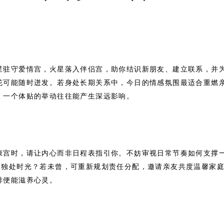
星驻守爱情宫，火星落入伴侣宫，助你结识新朋友、建立联系，并
花可能随时迸发。若身处长期关系中，今日的情感氛围最适合重燃
。一个体贴的举动往往能产生深远影响。
康宫时，请让内心而非日程表指引你。不妨审视日常节奏如何支撑
出独处时光？若未曾，可重新规划责任分配，邀请亲友共度温馨家
排便能滋养心灵。