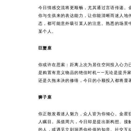
今日情感交流将更顺畅，尤其通过言语传递。
你与生俱来的表达能力，让你能清晰而迷人地
态，都可能意外吸引某人的注意。熟悉的场景
某个人。
巨蟹座
你或许在思索：距离上次为居住空间投入心力
是购置有意义物品的绝佳时机——无论是提升
还是久拖未决的修缮，今日的小额投入都将显
狮子座
你正散发着迷人魅力，众人皆为你倾心。金星
人瞩目。虽值周六，今日却是提出新构想、接
的人，或遇见立刻洞悉你价值的知音。社交互