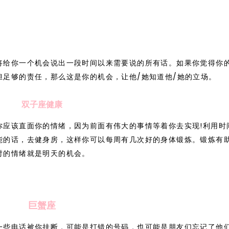
将给你一个机会说出一段时间以来需要说的所有话。如果你觉得你
担足够的责任，那么这是你的机会，让他/她知道他/她的立场。
双子座健康
你应该直面你的情绪，因为前面有伟大的事情等着你去实现!利用时
能的话，去健身房，这样你可以每周有几次好的身体锻炼。锻炼有
对的情绪就是明天的机会。
巨蟹座
一些电话被你挂断，可能是打错的号码，也可能是朋友们忘记了他