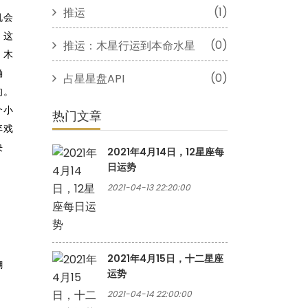
(1)
推运
机会
，这
(0)
推运：木星行运到本命水星
。木
确
(0)
占星星盘API
的。
个小
热门文章
弃戏
决
2021年4月14日，12星座每
日运势
2021-04-13 22:20:00
2021年4月15日，十二星座
糊
运势
2021-04-14 22:00:00