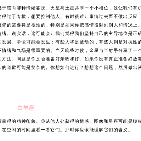
惑于该向哪种情绪靠拢。火星与土星共享一个小相位，这让我们有
变得过于专横，想要控制他人。有时很难让事情过去而不做出反应
监督的需要将是很难的，特别是如果你把感情投射到别人和情况上
情绪。说实话，这可能会让我们觉得我们坚持自己的主导地位是正
的发展。争论可能会发生；有些人将是被动的，有些人则是对抗性
下情绪和气场是很重要的。当天晚些时候，金星与半射手分享了一
的方法。问题是你是否准备好亲吻和好。如果你没有真正准备好放
人的道歉可能是复杂的。你想如何进行？想想这个问题，然后做出
白羊座
所获得的精神印象。你从他人处获得的情感、图像和星座可能是模
，在空闲的时间里看一看它们。那时你应该能理解它们的含义。