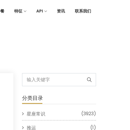
套餐
特征
API
资讯
联系我们
分类目录
(3923)
星座常识
(1)
推运