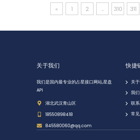
«
1
2
...
310
311
关于我们
快捷
我们是国内最专业的占星接口网站,星盘
关于
API
我们
湖北武汉青山区
联系
常见
18550898418
845580060@qq.com