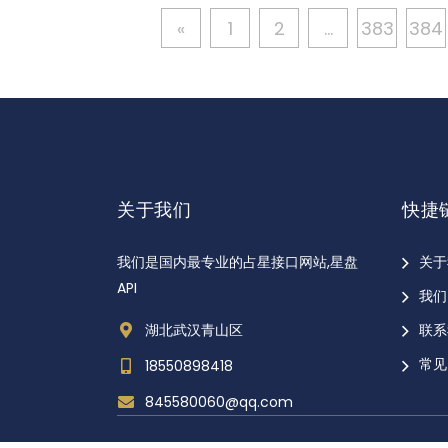
«
1
2
...
383
384
关于我们
快捷
我们是国内最专业的占星接口网站,星盘
关于
API
我们
湖北武汉青山区
联系
常见
18550898418
845580060@qq.com