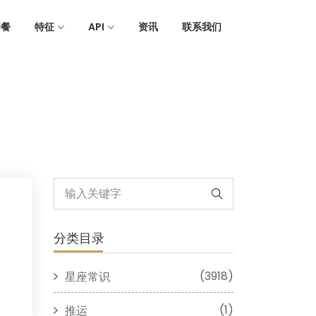
套餐
特征
API
资讯
联系我们
分类目录
(3918)
星座常识
(1)
推运