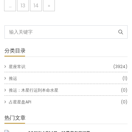
...
13
14
»
分类目录
星座常识
(3924)
推运
(1)
推运：木星行运到本命水星
(0)
占星星盘API
(0)
热门文章