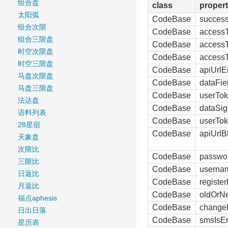
组合盘
class
proper
太阳弧
CodeBase
succes
组合次限
CodeBase
accessT
组合三限盘
CodeBase
access
时空次限盘
CodeBase
accessT
时空三限盘
CodeBase
apiUrlE
马盘次限盘
CodeBase
dataFie
马盘三限盘
CodeBase
userTok
法达盘
CodeBase
dataSig
语料列表
CodeBase
userTok
28星宿
CodeBase
apiUrlBl
天象盘
次限比
CodeBase
passwor
三限比
CodeBase
userna
日返比
CodeBase
register
月返比
CodeBase
oldOrN
福点aphesis
CodeBase
change
日出日落
CodeBase
smsIsEr
星历表