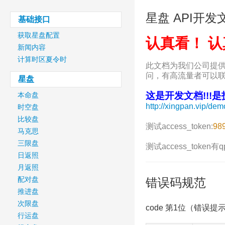
星盘 API开发
基础接口
获取星盘配置
认真看！ 认
新闻内容
计算时区夏令时
此文档为我们公司提
问，有高流量者可以
星盘
这是开发文档!!!
本命盘
http://xingpan.vip/dem
时空盘
比较盘
测试access_token:
98
马克思
三限盘
测试access_token
日返照
月返照
配对盘
错误码规范
推进盘
次限盘
code 第1位（错误提
行运盘