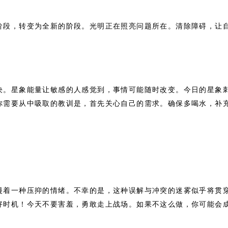
阶段，转变为全新的阶段。光明正在照亮问题所在。清除障碍，让
决。星象能量让敏感的人感觉到，事情可能随时改变。今日的星象
你需要从中吸取的教训是，首先关心自己的需求。确保多喝水，补
漫着一种压抑的情绪。不幸的是，这种误解与冲突的迷雾似乎将贯
好时机！今天不要害羞，勇敢走上战场。如果不这么做，你可能会