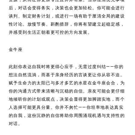
后，对话会变得务实，决策也会更加轻松。你可能会进行
谈判、制定财务计划，或进行一场有助于厘清全局的建设
性讨论。放慢节奏、斟酌措辞，你将有望建立起稳定感，
并感受到生活正朝着更可控的方向发展。
金牛座
此刻你表达自我时将更得心应手，无需过度纠结——你的
想法自然流淌，而基于亲身经历的言谈更让你从容不迫。
赋予生命力的太阳已与多才多艺的水星在金牛座会合，为
你的沟通方式带来清晰与沉稳的自信。亲友可能会更仔细
地倾听你的计划或观点，决策会显得更加脚踏实地，而个
人选择可能更具分量。你并不匆忙——你坦率地表达真实
的自我，这份沉静的自信将助你周围涌现机遇与支持性的
对话。